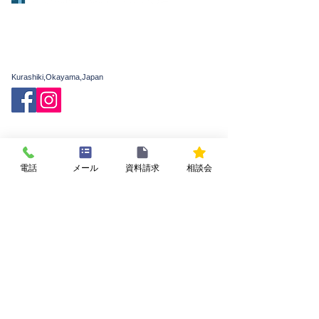
有限会社 庄建
〒701-0112
岡山県倉敷市下庄785-3
TEL：086-462-6061(代)
FAX：086-463-3833
Kurashiki,Okayama,Japan
フォーミュラハウスの家
家づくりの基礎知識
構造・工法のこだわり
施工例・お客様の声
電話
メール
資料請求
相談会
費用
家づくりの流れ
私たちについて
会社概要
新着情報
イベント・相談会
よくある質問
お問い合わせ
プライバシーポリシー
FORMULA HOUSEの
ガレージハウス