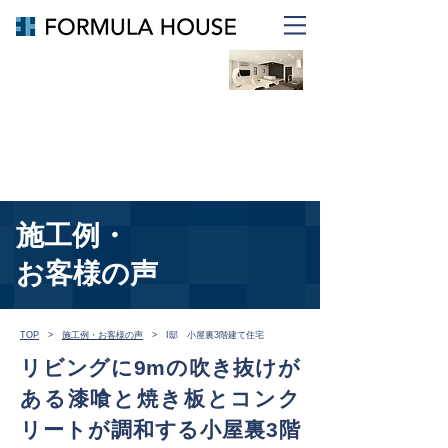
倉敷・岡山で重量鉄骨住宅を建
てるならフォーミュラハウス
リノベ、リフォームなら
FORMULA RENOVATION
施工例・
​お客様の声
TOP
>
施工例・お客様の声
> I邸 小屋裏3階建て住宅
リビングに9mの吹き抜けが
ある漆喰と焼き板とコンク
リートが調和する小屋裏3階