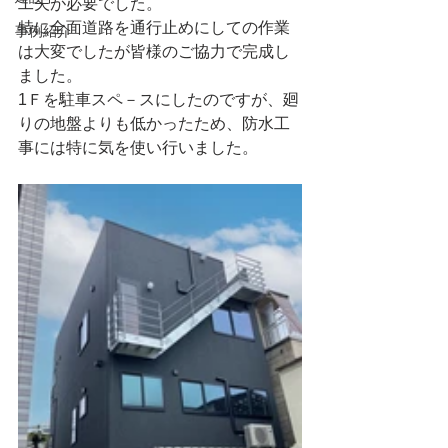
工夫が必要でした。
特に全面道路を通行止めにしての作業
事例紹介
は大変でしたが皆様のご協力で完成し
ました。
1Ｆを駐車スペ－スにしたのですが、廻
りの地盤よりも低かったため、防水工
事には特に気を使い行いました。