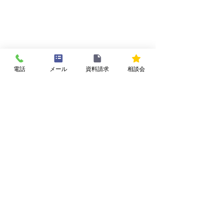
電話
メール
資料請求
相談会
施工例ページも是非ご覧ください。
I邸　3階建事務所
狭小地
ガレージハウス
3階建て
事務所
シンプル
事例紹介
すべて表示
最新記事