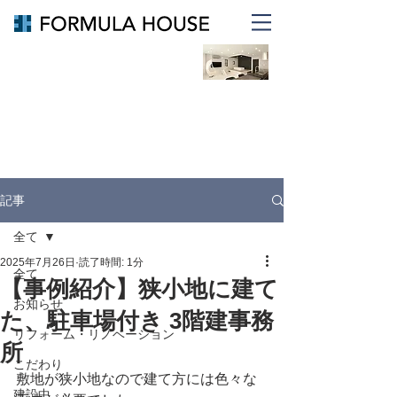
倉敷・岡山で重量鉄骨住宅を建
てるならフォーミュラハウス
リノベ、リフォームなら
FORMULA RENOVATION
記事
全て
2025年7月26日
読了時間: 1分
全て
【事例紹介】狭小地に建て
お知らせ
た、駐車場付き 3階建事務
リフォーム・リノベーション
所
こだわり
敷地が狭小地なので建て方には色々な
建設中