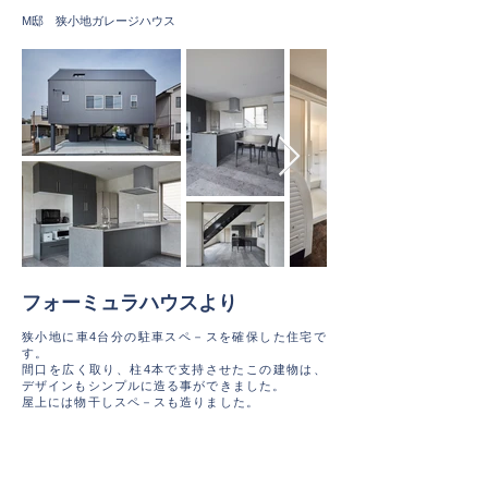
M邸 狭小地ガレージハウス
フォーミュラハウスより
狭小地に車4台分の駐車スペ－スを確保した住宅で
す。
間口を広く取り、柱4本で支持させたこの建物は、
デザインもシンプルに造る事ができました。
屋上には物干しスペ－スも造りました。