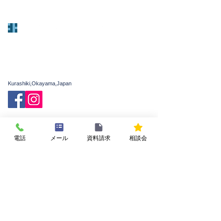
有限会社 庄建
〒701-0112
岡山県倉敷市下庄785-3
TEL：086-462-6061(代)
FAX：086-463-3833
Kurashiki,Okayama,Japan
フォーミュラハウスの家
家づくりの基礎知識
構造・工法のこだわり
施工例・お客様の声
電話
メール
資料請求
相談会
費用
家づくりの流れ
私たちについて
会社概要
新着情報
イベント・相談会
よくある質問
お問い合わせ
プライバシーポリシー