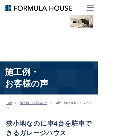
倉敷・岡山で重量鉄骨住宅を建
てるならフォーミュラハウス
リノベ、リフォームなら
FORMULA RENOVATION
施工例・
​お客様の声
TOP
　>　
施工例・お客様の声
　>　M邸　狭小地ガレージハウ
ス
狭小地なのに車4台を駐車で
きるガレージハウス