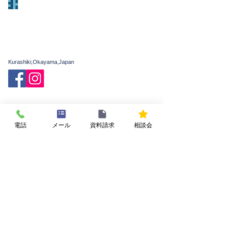
有限会社 庄建
〒701-0112
岡山県倉敷市下庄785-3
TEL：086-462-6061(代)
FAX：086-463-3833
Kurashiki,Okayama,Japan
フォーミュラハウスの家
家づくりの基礎知識
構造・工法のこだわり
施工例・お客様の声
電話
メール
資料請求
相談会
費用
家づくりの流れ
私たちについて
会社概要
新着情報
イベント・相談会
よくある質問
お問い合わせ
プライバシーポリシー
FORMULA HOUSEの
ガレージハウス