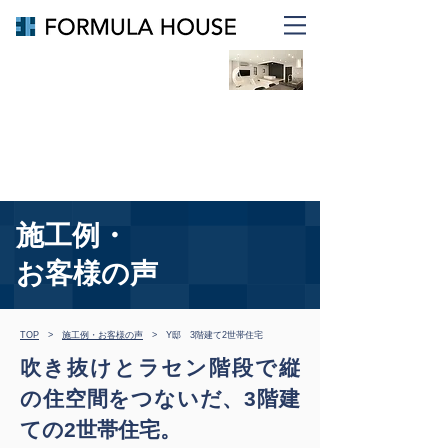
倉敷・岡山で重量鉄骨住宅を建
てるならフォーミュラハウス
リノベ、リフォームなら
FORMULA RENOVATION
施工例・
​お客様の声
TOP
>
施工例・お客様の声
> Y邸 3階建て2世帯住宅
吹き抜けとラセン階段で縦
の住空間をつないだ、
3階建
ての2世帯住宅。