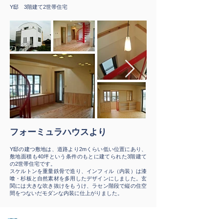
Y邸 3階建て2世帯住宅
フォーミュラハウスより
Y邸の建つ敷地は、道路より2mくらい低い位置にあり、
敷地面積も40坪という条件のもとに建てられた3階建て
の2世帯住宅です。
スケルトンを重量鉄骨で造り、インフィル（内装）は漆
喰・杉板と自然素材を多用したデザインにしました。玄
関には大きな吹き抜けをもうけ、ラセン階段で縦の住空
間をつないだモダンな内装に仕上がりました。